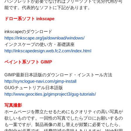
パンフレットが必要でなければフリーソフトで充分代用が可
能です。代表的なソフトに下記があります。
ドロー系ソフト inkscape
inkscapeのダウンロード
https://inkscape.org/ja/download/windows/
インクスケープの使い方・基礎講座
http://inkscapedesign.web.fc2.com/index.html
ペイント系ソフト GIMP
GIMP最新日本語版のダウンロード・インストール方法
http://synclogue-navi.com/gimp-install
GUGチュートリアル日本語版
http://www.geocities.jp/gimproject3/gug-tutorials/
写真撮影
ホームページを際立たせるためにもクオリティの高い写真が
欲しいものです。一回性の写真でしたらプロにお願いするの
も一案ですが、製品画像の差し替えが頻繁に必要でしたら、
内制化が必要です。経費節減の意味もありますが、Web利用