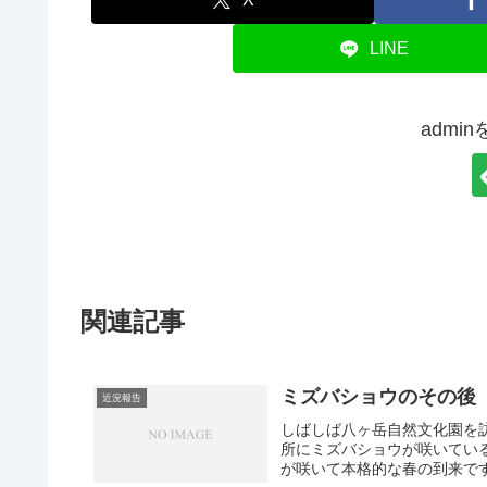
LINE
admi
関連記事
ミズバショウのその後
近況報告
しばしば八ヶ岳自然文化園を
所にミズバショウが咲いてい
が咲いて本格的な春の到来で