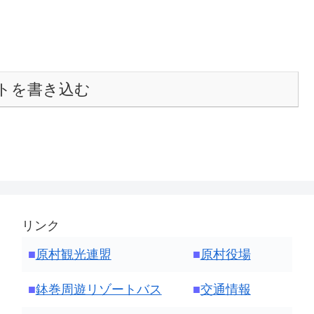
トを書き込む
リンク
■
原村観光連盟
■
原村役場
■
鉢巻周遊リゾートバス
■
交通情報