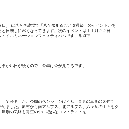
（日） は八ヶ岳農場で「八ケ岳まるごと収穫祭」のイベントがあ
ると日増しに寒くなってきます。次のイベントは１１月２２日
・イルミネーションフェスティバルです。氷点下...
も暖かい日が続くので、今年は今が見ごろです。
定して来ました。今朝のペンションは４℃、東京の真冬の気候で
始めました。原村から南アルプス、北アルプス、八ヶ岳の山々をク
農場の気球も青空の中に絶妙なコントラストを...