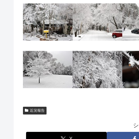
近況報告
シ
X