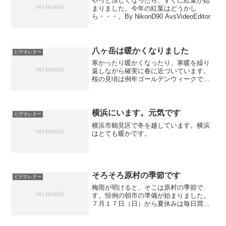
やっと涼しくなったら、すぐに紅葉が始
まりました。今年の紅葉はどうかし
ら・・・。By NikonD90 AvsVideoEditor
八ヶ岳は暖かくなりました
ビデオレター
寒かったり暖かくなったり、寒暖を繰り
返しながら確実に春に近づいています。
桜の見頃は例年ゴールデンウィークで
す。ぜひ八ヶ岳へお出かけください。
横浜にいます。元気です
ビデオレター
横浜市鶴見区で冬を越しています。横浜
はとても暖かです。
そろそろ原村の季節です
ビデオレター
梅雨が明けると、そこは原村の季節で
す。恒例の朝市の準備が始まりました。
７月１７日（日）から夏休みは毎日買い
物を楽しむお客様でにぎわいます。